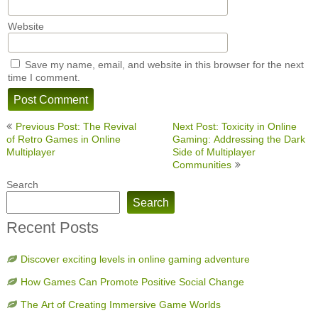
Website
Save my name, email, and website in this browser for the next
time I comment.
Post
Previous Post: The Revival
Next Post: Toxicity in Online
navigation
of Retro Games in Online
Gaming: Addressing the Dark
Multiplayer
Side of Multiplayer
Communities
Search
Search
Recent Posts
Discover exciting levels in online gaming adventure
How Games Can Promote Positive Social Change
The Art of Creating Immersive Game Worlds