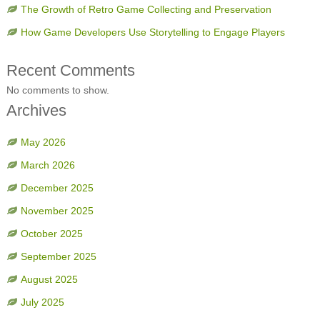
The Growth of Retro Game Collecting and Preservation
How Game Developers Use Storytelling to Engage Players
Recent Comments
No comments to show.
Archives
May 2026
March 2026
December 2025
November 2025
October 2025
September 2025
August 2025
July 2025