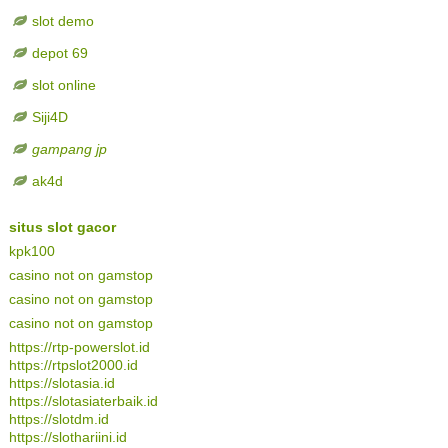
slot demo
depot 69
slot online
Siji4D
gampang jp
ak4d
situs slot gacor
kpk100
casino not on gamstop
casino not on gamstop
casino not on gamstop
https://rtp-powerslot.id
https://rtpslot2000.id
https://slotasia.id
https://slotasiaterbaik.id
https://slotdm.id
https://slothariini.id