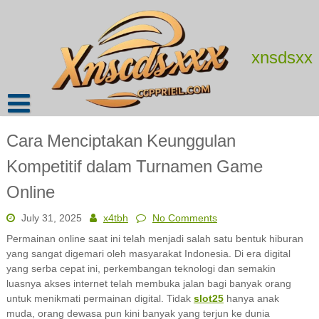
Skip
to
content
xnsdsxx
Cara Menciptakan Keunggulan
Kompetitif dalam Turnamen Game
Online
July 31, 2025
x4tbh
No Comments
Permainan online saat ini telah menjadi salah satu bentuk hiburan
yang sangat digemari oleh masyarakat Indonesia. Di era digital
yang serba cepat ini, perkembangan teknologi dan semakin
luasnya akses internet telah membuka jalan bagi banyak orang
untuk menikmati permainan digital. Tidak
slot25
hanya anak
muda, orang dewasa pun kini banyak yang terjun ke dunia