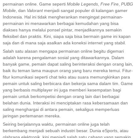
permainan online. Game seperti
Mobile Legends
,
Free Fire
,
PUBG
Mobile
, dan
Valorant
menjadi sangat populer di kalangan gamer
Indonesia. Hal ini tidak mengherankan mengingat permainan-
permainan ini menawarkan berbagai kemudahan yang bisa
diakses hanya melalui ponsel pintar, menjadikannya semakin
fleksibel dan praktis. Kini, siapa saja bisa bermain game ini kapan
saja dan di mana saja asalkan ada koneksi internet yang stabil.
Salah satu alasan mengapa permainan online begitu digemari
adalah karena pengalaman sosial yang ditawarkannya. Dalam
banyak game, pemain dapat saling berinteraksi dengan orang lain,
baik itu teman lama maupun orang yang baru mereka temui. Fitur-
fitur komunikasi seperti chat teks atau suara memungkinkan para
pemain untuk saling berbicara dan bekerja sama dalam tim. Game
yang berbasis multiplayer ini juga memberi kesempatan bagi
pemain untuk berkompetisi dengan orang lain dari berbagai
belahan dunia. Interaksi ini menciptakan rasa kebersamaan dan
saling menghargai di antara pemain, sekaligus memperluas
jaringan pertemanan mereka.
Seiring berjalannya waktu, permainan online juga telah
berkembang menjadi sebuah industri besar. Dunia eSports, atau
olahraga elektronik, kini menjadi salah satu cabang yang semakin