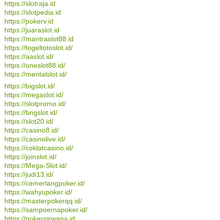
https://slotraja.id
https://slotpedia.id
https://pokerv.id
https://juaraslot.id
https://mantraslot88.id
https://togeltotoslot.id/
https://aaslot.id/
https://oneslot88.id/
https://mentalslot.id/
https://bigslot.id/
https://megaslot.id/
https://slotpromo.id/
https://bngslot.id/
https://slot20.id/
https://casino8.id/
https://casinolive.id/
https://coklatcasino.id/
https://joinslot.id/
https://Mega-Slot.id/
https://judi13.id/
https://cemerlangpoker.id/
https://wahyupoker.id/
https://masterpokerqq.id/
https://sampoernapoker.id/
https://pokernirwana.id