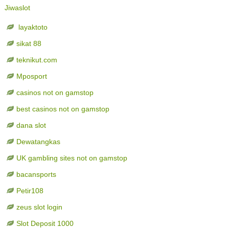
Jiwaslot
layaktoto
sikat 88
teknikut.com
Mposport
casinos not on gamstop
best casinos not on gamstop
dana slot
Dewatangkas
UK gambling sites not on gamstop
bacansports
Petir108
zeus slot login
Slot Deposit 1000