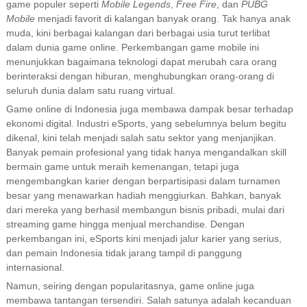
game populer seperti
Mobile Legends
,
Free Fire
, dan
PUBG
Mobile
menjadi favorit di kalangan banyak orang. Tak hanya anak
muda, kini berbagai kalangan dari berbagai usia turut terlibat
dalam dunia game online. Perkembangan game mobile ini
menunjukkan bagaimana teknologi dapat merubah cara orang
berinteraksi dengan hiburan, menghubungkan orang-orang di
seluruh dunia dalam satu ruang virtual.
Game online di Indonesia juga membawa dampak besar terhadap
ekonomi digital. Industri eSports, yang sebelumnya belum begitu
dikenal, kini telah menjadi salah satu sektor yang menjanjikan.
Banyak pemain profesional yang tidak hanya mengandalkan skill
bermain game untuk meraih kemenangan, tetapi juga
mengembangkan karier dengan berpartisipasi dalam turnamen
besar yang menawarkan hadiah menggiurkan. Bahkan, banyak
dari mereka yang berhasil membangun bisnis pribadi, mulai dari
streaming game hingga menjual merchandise. Dengan
perkembangan ini, eSports kini menjadi jalur karier yang serius,
dan pemain Indonesia tidak jarang tampil di panggung
internasional.
Namun, seiring dengan popularitasnya, game online juga
membawa tantangan tersendiri. Salah satunya adalah kecanduan