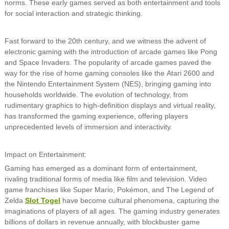
norms. These early games served as both entertainment and tools
for social interaction and strategic thinking.
Fast forward to the 20th century, and we witness the advent of
electronic gaming with the introduction of arcade games like Pong
and Space Invaders. The popularity of arcade games paved the
way for the rise of home gaming consoles like the Atari 2600 and
the Nintendo Entertainment System (NES), bringing gaming into
households worldwide. The evolution of technology, from
rudimentary graphics to high-definition displays and virtual reality,
has transformed the gaming experience, offering players
unprecedented levels of immersion and interactivity.
Impact on Entertainment:
Gaming has emerged as a dominant form of entertainment,
rivaling traditional forms of media like film and television. Video
game franchises like Super Mario, Pokémon, and The Legend of
Zelda
Slot Togel
have become cultural phenomena, capturing the
imaginations of players of all ages. The gaming industry generates
billions of dollars in revenue annually, with blockbuster game