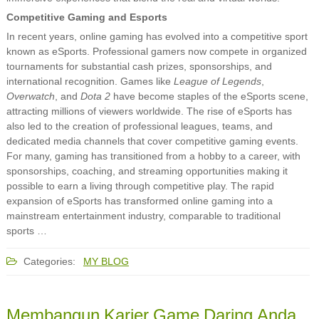
Competitive Gaming and Esports
In recent years, online gaming has evolved into a competitive sport
known as eSports. Professional gamers now compete in organized
tournaments for substantial cash prizes, sponsorships, and
international recognition. Games like
League of Legends
,
Overwatch
, and
Dota 2
have become staples of the eSports scene,
attracting millions of viewers worldwide. The rise of eSports has
also led to the creation of professional leagues, teams, and
dedicated media channels that cover competitive gaming events.
For many, gaming has transitioned from a hobby to a career, with
sponsorships, coaching, and streaming opportunities making it
possible to earn a living through competitive play. The rapid
expansion of eSports has transformed online gaming into a
mainstream entertainment industry, comparable to traditional
sports …
Categories:
MY BLOG
Membangun Karier Game Daring Anda