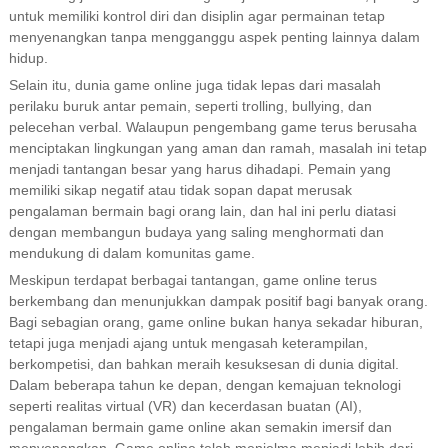
untuk memiliki kontrol diri dan disiplin agar permainan tetap
menyenangkan tanpa mengganggu aspek penting lainnya dalam
hidup.
Selain itu, dunia game online juga tidak lepas dari masalah
perilaku buruk antar pemain, seperti trolling, bullying, dan
pelecehan verbal. Walaupun pengembang game terus berusaha
menciptakan lingkungan yang aman dan ramah, masalah ini tetap
menjadi tantangan besar yang harus dihadapi. Pemain yang
memiliki sikap negatif atau tidak sopan dapat merusak
pengalaman bermain bagi orang lain, dan hal ini perlu diatasi
dengan membangun budaya yang saling menghormati dan
mendukung di dalam komunitas game.
Meskipun terdapat berbagai tantangan, game online terus
berkembang dan menunjukkan dampak positif bagi banyak orang.
Bagi sebagian orang, game online bukan hanya sekadar hiburan,
tetapi juga menjadi ajang untuk mengasah keterampilan,
berkompetisi, dan bahkan meraih kesuksesan di dunia digital.
Dalam beberapa tahun ke depan, dengan kemajuan teknologi
seperti realitas virtual (VR) dan kecerdasan buatan (AI),
pengalaman bermain game online akan semakin imersif dan
menyenangkan. Game online telah menjelma menjadi lebih dari