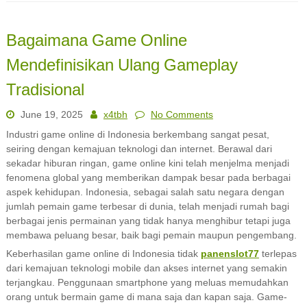
Bagaimana Game Online
Mendefinisikan Ulang Gameplay
Tradisional
June 19, 2025
x4tbh
No Comments
Industri game online di Indonesia berkembang sangat pesat,
seiring dengan kemajuan teknologi dan internet. Berawal dari
sekadar hiburan ringan, game online kini telah menjelma menjadi
fenomena global yang memberikan dampak besar pada berbagai
aspek kehidupan. Indonesia, sebagai salah satu negara dengan
jumlah pemain game terbesar di dunia, telah menjadi rumah bagi
berbagai jenis permainan yang tidak hanya menghibur tetapi juga
membawa peluang besar, baik bagi pemain maupun pengembang.
Keberhasilan game online di Indonesia tidak
panenslot77
terlepas
dari kemajuan teknologi mobile dan akses internet yang semakin
terjangkau. Penggunaan smartphone yang meluas memudahkan
orang untuk bermain game di mana saja dan kapan saja. Game-