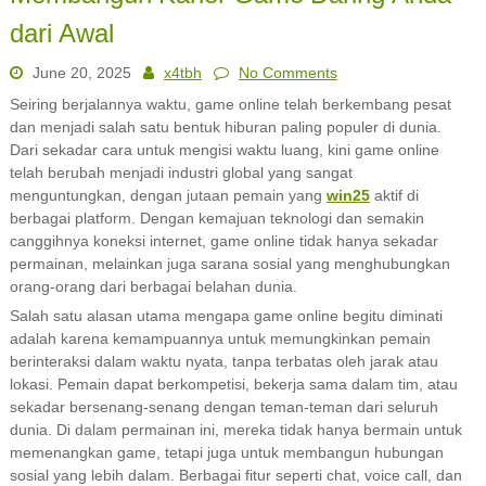
dari Awal
June 20, 2025
x4tbh
No Comments
Seiring berjalannya waktu, game online telah berkembang pesat
dan menjadi salah satu bentuk hiburan paling populer di dunia.
Dari sekadar cara untuk mengisi waktu luang, kini game online
telah berubah menjadi industri global yang sangat
menguntungkan, dengan jutaan pemain yang
win25
aktif di
berbagai platform. Dengan kemajuan teknologi dan semakin
canggihnya koneksi internet, game online tidak hanya sekadar
permainan, melainkan juga sarana sosial yang menghubungkan
orang-orang dari berbagai belahan dunia.
Salah satu alasan utama mengapa game online begitu diminati
adalah karena kemampuannya untuk memungkinkan pemain
berinteraksi dalam waktu nyata, tanpa terbatas oleh jarak atau
lokasi. Pemain dapat berkompetisi, bekerja sama dalam tim, atau
sekadar bersenang-senang dengan teman-teman dari seluruh
dunia. Di dalam permainan ini, mereka tidak hanya bermain untuk
memenangkan game, tetapi juga untuk membangun hubungan
sosial yang lebih dalam. Berbagai fitur seperti chat, voice call, dan