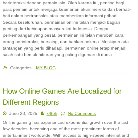
berinteraksi dengan pemain lain. Oleh karena itu, penting bagi
para pemain untuk menjaga keamanan akun mereka dan berhati-
hati dalam bertransaksi atau memberikan informasi pribadi.
Secara keseluruhan, permainan online telah menjadi bagian
penting dari kehidupan masyarakat Indonesia. Dengan
perkembangan yang pesat, permainan ini telah merubah cara
orang berinteraksi, bersaing, dan bahkan bekerja. Meskipun ada
tantangan yang perlu dihadapi, permainan online tetap menjadi
salah satu bentuk hiburan yang paling digemari di dunia.…
Categories:
MY BLOG
How Online Games Are Localized for
Different Regions
June 23, 2025
x4tbh
No Comments
Online gaming has experienced exponential growth over the last
few decades, becoming one of the most prominent forms of
entertainment worldwide. With access to high-speed internet and