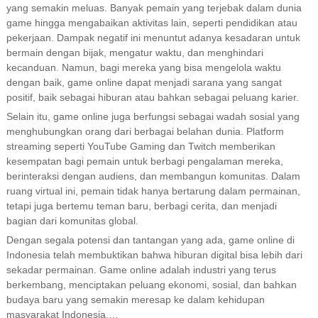
yang semakin meluas. Banyak pemain yang terjebak dalam dunia
game hingga mengabaikan aktivitas lain, seperti pendidikan atau
pekerjaan. Dampak negatif ini menuntut adanya kesadaran untuk
bermain dengan bijak, mengatur waktu, dan menghindari
kecanduan. Namun, bagi mereka yang bisa mengelola waktu
dengan baik, game online dapat menjadi sarana yang sangat
positif, baik sebagai hiburan atau bahkan sebagai peluang karier.
Selain itu, game online juga berfungsi sebagai wadah sosial yang
menghubungkan orang dari berbagai belahan dunia. Platform
streaming seperti YouTube Gaming dan Twitch memberikan
kesempatan bagi pemain untuk berbagi pengalaman mereka,
berinteraksi dengan audiens, dan membangun komunitas. Dalam
ruang virtual ini, pemain tidak hanya bertarung dalam permainan,
tetapi juga bertemu teman baru, berbagi cerita, dan menjadi
bagian dari komunitas global.
Dengan segala potensi dan tantangan yang ada, game online di
Indonesia telah membuktikan bahwa hiburan digital bisa lebih dari
sekadar permainan. Game online adalah industri yang terus
berkembang, menciptakan peluang ekonomi, sosial, dan bahkan
budaya baru yang semakin meresap ke dalam kehidupan
masyarakat Indonesia.…