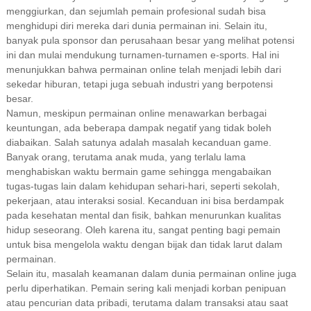
menggiurkan, dan sejumlah pemain profesional sudah bisa
menghidupi diri mereka dari dunia permainan ini. Selain itu,
banyak pula sponsor dan perusahaan besar yang melihat potensi
ini dan mulai mendukung turnamen-turnamen e-sports. Hal ini
menunjukkan bahwa permainan online telah menjadi lebih dari
sekedar hiburan, tetapi juga sebuah industri yang berpotensi
besar.
Namun, meskipun permainan online menawarkan berbagai
keuntungan, ada beberapa dampak negatif yang tidak boleh
diabaikan. Salah satunya adalah masalah kecanduan game.
Banyak orang, terutama anak muda, yang terlalu lama
menghabiskan waktu bermain game sehingga mengabaikan
tugas-tugas lain dalam kehidupan sehari-hari, seperti sekolah,
pekerjaan, atau interaksi sosial. Kecanduan ini bisa berdampak
pada kesehatan mental dan fisik, bahkan menurunkan kualitas
hidup seseorang. Oleh karena itu, sangat penting bagi pemain
untuk bisa mengelola waktu dengan bijak dan tidak larut dalam
permainan.
Selain itu, masalah keamanan dalam dunia permainan online juga
perlu diperhatikan. Pemain sering kali menjadi korban penipuan
atau pencurian data pribadi, terutama dalam transaksi atau saat