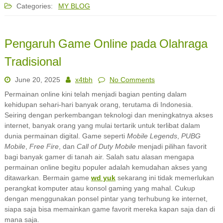
Categories:
MY BLOG
Pengaruh Game Online pada Olahraga
Tradisional
June 20, 2025
x4tbh
No Comments
Permainan online kini telah menjadi bagian penting dalam
kehidupan sehari-hari banyak orang, terutama di Indonesia.
Seiring dengan perkembangan teknologi dan meningkatnya akses
internet, banyak orang yang mulai tertarik untuk terlibat dalam
dunia permainan digital. Game seperti
Mobile Legends
,
PUBG
Mobile
,
Free Fire
, dan
Call of Duty Mobile
menjadi pilihan favorit
bagi banyak gamer di tanah air. Salah satu alasan mengapa
permainan online begitu populer adalah kemudahan akses yang
ditawarkan. Bermain game
wd yuk
sekarang ini tidak memerlukan
perangkat komputer atau konsol gaming yang mahal. Cukup
dengan menggunakan ponsel pintar yang terhubung ke internet,
siapa saja bisa memainkan game favorit mereka kapan saja dan di
mana saja.