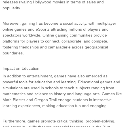
releases rivaling Hollywood movies in terms of sales and
popularity.
Moreover, gaming has become a social activity, with multiplayer
online games and eSports attracting millions of players and
spectators worldwide. Online gaming communities provide
platforms for players to connect, collaborate, and compete,
fostering friendships and camaraderie across geographical
boundaries.
Impact on Education:
In addition to entertainment, games have also emerged as
powerful tools for education and learning. Educational games and
simulations are used in schools to teach subjects ranging from
mathematics and science to history and language arts. Games like
Math Blaster and Oregon Trail engage students in interactive
learning experiences, making education fun and engaging.
Furthermore, games promote critical thinking, problem-solving,
and creativity, skills that are essential for success in the 21st