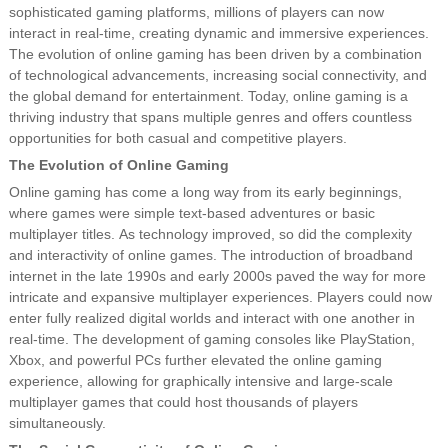
sophisticated gaming platforms, millions of players can now
interact in real-time, creating dynamic and immersive experiences.
The evolution of online gaming has been driven by a combination
of technological advancements, increasing social connectivity, and
the global demand for entertainment. Today, online gaming is a
thriving industry that spans multiple genres and offers countless
opportunities for both casual and competitive players.
The Evolution of Online Gaming
Online gaming has come a long way from its early beginnings,
where games were simple text-based adventures or basic
multiplayer titles. As technology improved, so did the complexity
and interactivity of online games. The introduction of broadband
internet in the late 1990s and early 2000s paved the way for more
intricate and expansive multiplayer experiences. Players could now
enter fully realized digital worlds and interact with one another in
real-time. The development of gaming consoles like PlayStation,
Xbox, and powerful PCs further elevated the online gaming
experience, allowing for graphically intensive and large-scale
multiplayer games that could host thousands of players
simultaneously.