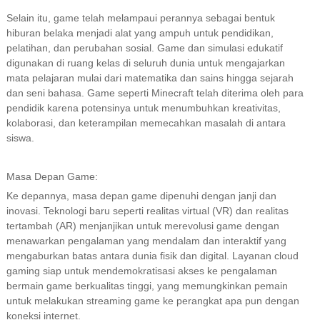
Selain itu, game telah melampaui perannya sebagai bentuk
hiburan belaka menjadi alat yang ampuh untuk pendidikan,
pelatihan, dan perubahan sosial. Game dan simulasi edukatif
digunakan di ruang kelas di seluruh dunia untuk mengajarkan
mata pelajaran mulai dari matematika dan sains hingga sejarah
dan seni bahasa. Game seperti Minecraft telah diterima oleh para
pendidik karena potensinya untuk menumbuhkan kreativitas,
kolaborasi, dan keterampilan memecahkan masalah di antara
siswa.
Masa Depan Game:
Ke depannya, masa depan game dipenuhi dengan janji dan
inovasi. Teknologi baru seperti realitas virtual (VR) dan realitas
tertambah (AR) menjanjikan untuk merevolusi game dengan
menawarkan pengalaman yang mendalam dan interaktif yang
mengaburkan batas antara dunia fisik dan digital. Layanan cloud
gaming siap untuk mendemokratisasi akses ke pengalaman
bermain game berkualitas tinggi, yang memungkinkan pemain
untuk melakukan streaming game ke perangkat apa pun dengan
koneksi internet.